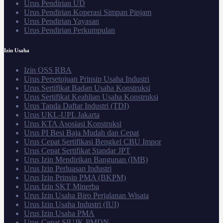
Urus Pendirian UD
Urus Pendirian Koperasi Simpan Pinjam
Urus Pendirian Yayasan
Urus Pendirian Perkumpulan
Izin Usaha
Izin OSS RBA
Urus Persetujuan Prinsip Usaha Industri
Urus Sertifikat Badan Usaha Konstruksi
Urus Sertifikat Keahlian Usaha Konstruksi
Urus Tanda Daftar Industri (TDI)
Urus UKL-UPL Jakarta
Urus KTA Asosiasi Konstruksi
Urus PI Besi Baja Mudah dan Cepat
Urus Cepat Sertifikasi Bengkel CBU Impor
Urus Cepat Sertifikat Standar JPT
Urus Izin Mendirikan Bangunan (IMB)
Urus Izin Perluasan Industri
Urus Izin Prinsip PMA (BKPM)
Urus Izin SKT Minerba
Urus Izin Usaha Biro Perjalanan Wisata
Urus Izin Usaha Industri (IUI)
Urus Izin Usaha PMA
Urus Cepat SIUJK PMDN