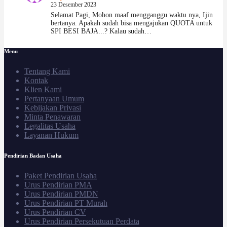
23 Desember 2023
Selamat Pagi, Mohon maaf mengganggu waktu nya, Ijin
bertanya. Apakah sudah bisa mengajukan QUOTA untuk
SPI BESI BAJA...? Kalau sudah…
Menu
Tentang Kami
Kontak
Klien Kami
Pertanyaan Umum
Kebijakan Privasi
Minta Penawaran
Legalitas Usaha
Layanan Hukum
Pendirian Badan Usaha
Paket Pendirian Usaha
Urus Pendirian PMA
Urus Pendirian PMDN
Urus Pendirian PT Murah
Urus Pendirian CV
Urus Pendirian Persekutuan Perdata