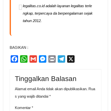
legalitas.co.id adalah layanan legalitas terle
ngkap, terpercaya da berpengalaman sejak
tahun 2012.
BAGIKAN :
F
W
G
M
P
T
X
a
h
m
e
r
e
c
a
a
s
i
l
Tinggalkan Balasan
e
t
i
s
n
e
b
s
l
e
t
g
Alamat email Anda tidak akan dipublikasikan.
Rua
o
A
n
r
s yang wajib ditandai
*
o
p
g
a
Komentar
*
k
p
e
m