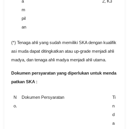
a
2, K3
m
pil
an
(*) Tenaga ahli yang sudah memiliki SKA dengan kualifik
asi muda dapat ditingkatkan atau up-grade menjadi ahli
madya, dan tenaga ahli madya menjadi ahli utama.
Dokumen persyaratan yang diperlukan untuk menda
patkan SKA :
N
Dokumen Persyaratan
Ti
o.
n
d
a