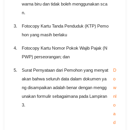
warna biru dan tidak boleh menggunakan sca
n.
3.
Fotocopy Kartu Tanda Penduduk (KTP) Pemo
hon yang masih berlaku
4.
Fotocopy Kartu Nomor Pokok Wajib Pajak (N
PWP) perseorangan; dan
5.
Surat Pernyataan dari Pemohon yang menyat
D
akan bahwa seluruh data dalam dokumen ya
o
ng disampaikan adalah benar dengan mengg
w
unakan formulir sebagaimana pada Lampiran
nl
3.
o
a
d