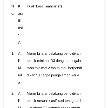
N
Kl
Kualifikasi Keahlian (*)
o.
asi
fik
asi
SK
A
1.
Ah
Memiliki latar belakang pendidikan
li
teknik minimal D3 dengan pengala
M
man minimal 2 tahun atau berpendi
ud
dikan S1 tanpa pengalaman kerja
a
2.
Ah
Memiliki latar belakang pendidikan
li
teknik sesuai klasifikasi tenaga ahl
M
i, minimal D3 dengan pengalaman