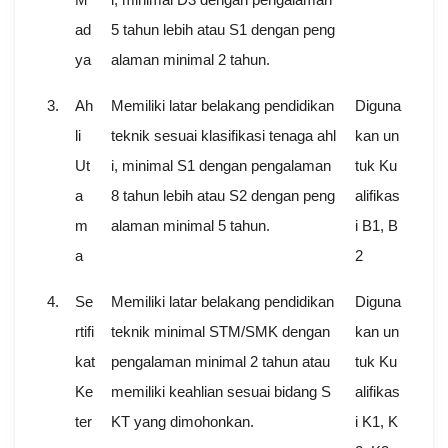
ad
5 tahun lebih atau S1 dengan peng
ya
alaman minimal 2 tahun.
3.
Ah
Memiliki latar belakang pendidikan
Diguna
li
teknik sesuai klasifikasi tenaga ahl
kan un
Ut
i, minimal S1 dengan pengalaman
tuk Ku
a
8 tahun lebih atau S2 dengan peng
alifikas
m
alaman minimal 5 tahun.
i B1, B
a
2
4.
Se
Memiliki latar belakang pendidikan
Diguna
rtifi
teknik minimal STM/SMK dengan
kan un
kat
pengalaman minimal 2 tahun atau
tuk Ku
Ke
memiliki keahlian sesuai bidang S
alifikas
ter
KT yang dimohonkan.
i K1, K