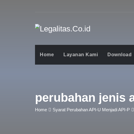
Home
Layanan Kami
Download
perubahan jenis 
Home
Syarat Perubahan API-U Menjadi API-P