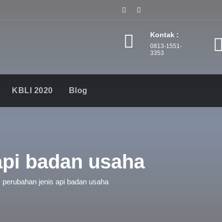
Kontak :
0813-1551-
3353
KBLI 2020
Blog
api badan usaha
perubahan jenis api badan usaha