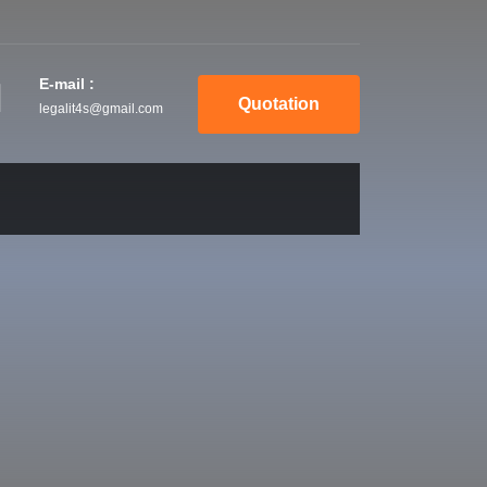
E-mail :
Quotation
legalit4s@gmail.com