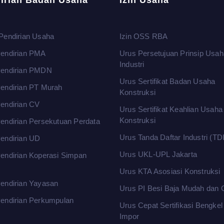
irian Badan Usaha
Izin Usaha
Pendirian Usaha
Izin OSS RBA
endirian PMA
Urus Persetujuan Prinsip Usah
Industri
Pendirian PMDN
Urus Sertifikat Badan Usaha
endirian PT Murah
Konstruksi
endirian CV
Urus Sertifikat Keahlian Usaha
Konstruksi
endirian Persekutuan Perdata
Urus Tanda Daftar Industri (TDI
endirian UD
Urus UKL-UPL Jakarta
endirian Koperasi Simpan
m
Urus KTA Asosiasi Konstruksi
endirian Yayasan
Urus PI Besi Baja Mudah dan 
endirian Perkumpulan
Urus Cepat Sertifikasi Bengke
Impor