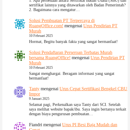
1. Apa perbedaan antara Sertifikat Badan Usaha (SBU) dan
sertifikat lainnya yang ditawarkan oleh Badan Pemerintah?
2. Bagaimana cara mengatur…
Solusi Pembuatan PT Terpercaya di
RuangOffice.com!
mengenai
Urus Pendirian PT
Murah
10 Februari 2025
Hormat, Begitu banyak fakta yang sangat bermanfaat!
Solusi Pendaftaran Perseroan Terbatas Murah
bersama RuangOffice!
mengenai
Urus Pendirian PT
Murah
10 Februari 2025
Sangat menghargai. Beragam informasi yang sangat
bermanfaat!
Tanty
mengenai
Urus Cepat Sertifikasi Bengkel CBU
Impor
9 Januari 2025
Selamat pagi, Perkenalkan saya Tanty dari SCI. Setelah
saya melihat website bapak/ibu. Saya ingin bertanya terkait
dengan biaya pengurusan pembuatan…
Fiandri
mengenai
Urus PI Besi Baja Mudah dan
Cepat