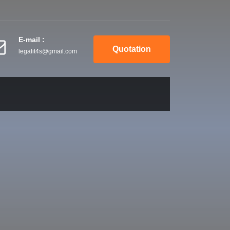
E-mail :
Quotation
legalit4s@gmail.com