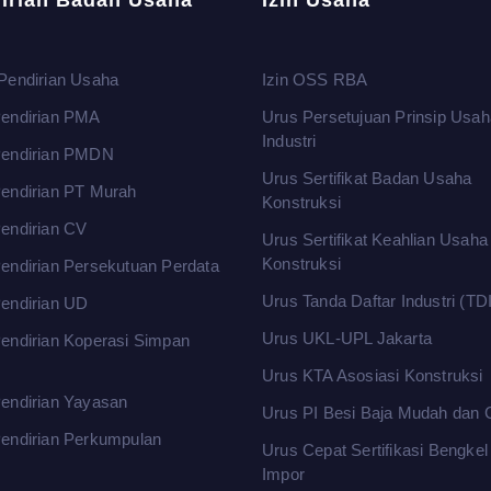
irian Badan Usaha
Izin Usaha
Pendirian Usaha
Izin OSS RBA
endirian PMA
Urus Persetujuan Prinsip Usah
Industri
Pendirian PMDN
Urus Sertifikat Badan Usaha
endirian PT Murah
Konstruksi
endirian CV
Urus Sertifikat Keahlian Usaha
Konstruksi
endirian Persekutuan Perdata
Urus Tanda Daftar Industri (TDI
endirian UD
Urus UKL-UPL Jakarta
endirian Koperasi Simpan
m
Urus KTA Asosiasi Konstruksi
endirian Yayasan
Urus PI Besi Baja Mudah dan 
endirian Perkumpulan
Urus Cepat Sertifikasi Bengke
Impor