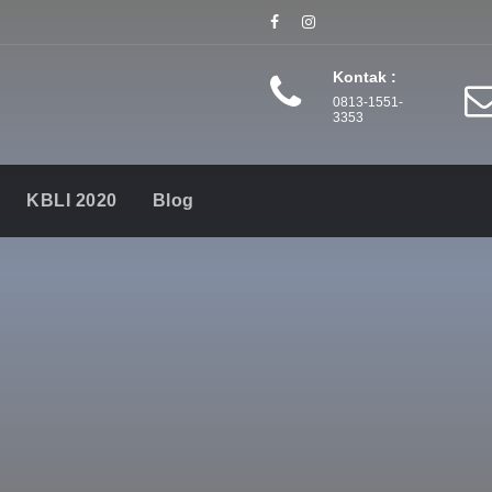
Kontak :
0813-1551-
3353
KBLI 2020
Blog