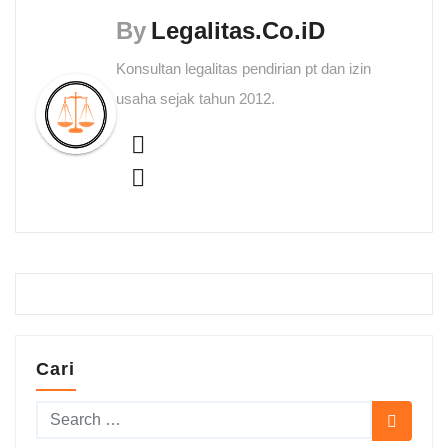
b
s
l
e
t
g
By
Legalitas.Co.iD
o
A
n
r
o
p
g
a
Konsultan legalitas pendirian pt dan izin
k
p
e
m
usaha sejak tahun 2012.
r
Cari