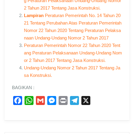
g Peraturan Pelaksanaan Undang-Undang Nomor
2 Tahun 2017 Tentang Jasa Konstruksi.
Lampiran
Peraturan Pemerintah No. 14 Tahun 20
21 Tentang Perubahan Atas Peraturan Pemerintah
Nomor 22 Tahun 2020 Tentang Peraturan Pelaksa
naan Undang-Undang Nomor 2 Tahun 2017
Peraturan Pemerintah Nomor 22 Tahun 2020 Tent
ang Peraturan Pelaksanaan Undang-Undang Nom
or 2 Tahun 2017 Tentang Jasa Konstruksi.
Undang-Undang Nomor 2 Tahun 2017 Tentang Ja
sa Konstruksi.
BAGIKAN :
F
W
G
M
P
T
X
a
h
m
e
r
e
c
a
a
s
i
l
e
t
i
s
n
e