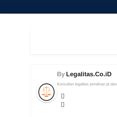
By
Legalitas.Co.iD
Konsultan legalitas pendirian pt da