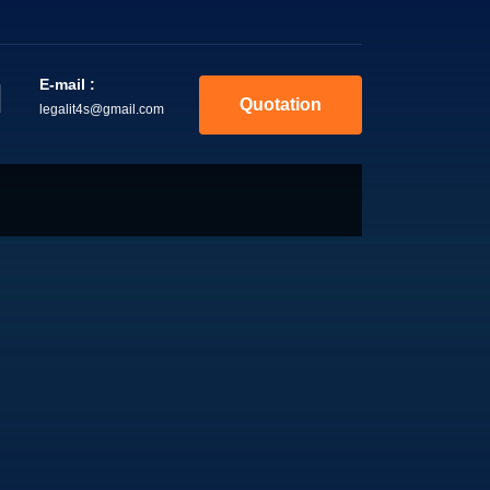
E-mail :
Quotation
legalit4s@gmail.com