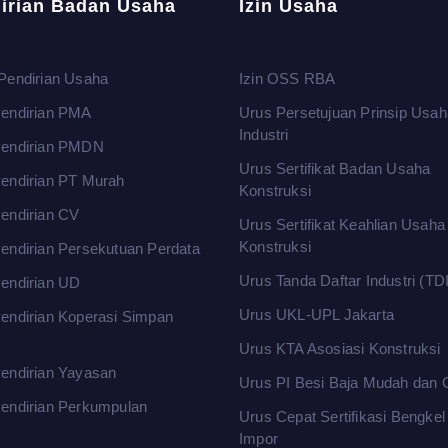
irian Badan Usaha
Izin Usaha
Pendirian Usaha
Izin OSS RBA
endirian PMA
Urus Persetujuan Prinsip Usah
Industri
Pendirian PMDN
Urus Sertifikat Badan Usaha
endirian PT Murah
Konstruksi
endirian CV
Urus Sertifikat Keahlian Usaha
Konstruksi
endirian Persekutuan Perdata
Urus Tanda Daftar Industri (TDI
endirian UD
Urus UKL-UPL Jakarta
endirian Koperasi Simpan
m
Urus KTA Asosiasi Konstruksi
endirian Yayasan
Urus PI Besi Baja Mudah dan 
endirian Perkumpulan
Urus Cepat Sertifikasi Bengke
Impor