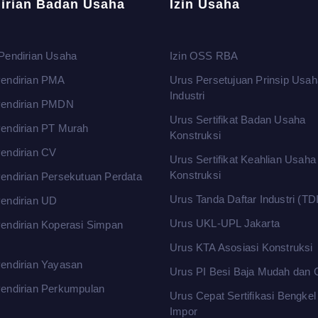
irian Badan Usaha
Izin Usaha
Pendirian Usaha
Izin OSS RBA
endirian PMA
Urus Persetujuan Prinsip Usah
Industri
Pendirian PMDN
Urus Sertifikat Badan Usaha
endirian PT Murah
Konstruksi
endirian CV
Urus Sertifikat Keahlian Usaha
Konstruksi
endirian Persekutuan Perdata
Urus Tanda Daftar Industri (TDI
endirian UD
Urus UKL-UPL Jakarta
endirian Koperasi Simpan
m
Urus KTA Asosiasi Konstruksi
endirian Yayasan
Urus PI Besi Baja Mudah dan 
endirian Perkumpulan
Urus Cepat Sertifikasi Bengke
Impor