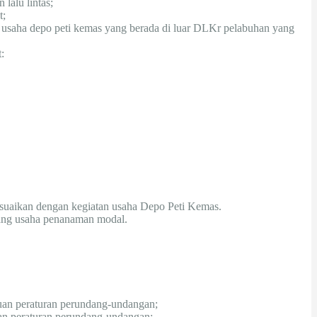
lalu lintas;
t;
k usaha depo peti kemas yang berada di luar DLKr pelabuhan yang
:
sesuaikan dengan kegiatan usaha Depo Peti Kemas.
dang usaha penanaman modal.
tuan peraturan perundang-undangan;
tuan peraturan perundang-undangan;