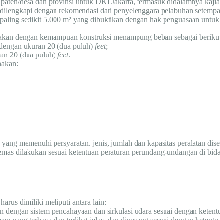
upaten/desa dan provinsi untuk DKI Jakarta, termasuk didalamnya kajian 
ilengkapi dengan rekomendasi dari penyelenggara pelabuhan setempa
 paling sedikit 5.000 m² yang dibuktikan dengan hak penguasaan untu
akan dengan kemampuan konstruksi menampung beban sebagai berikut
 dengan ukuran 20 (dua puluh)
feet
;
ran 20 (dua puluh)
feet
.
nakan:
s yang memenuhi persyaratan. jenis, jumlah dan kapasitas peralatan di
mas dilakukan sesuai ketentuan peraturan perundang-undangan di bi
us dimiliki meliputi antara lain:
n dengan sistem pencahayaan dan sirkulasi udara sesuai dengan keten
an yang terbaca dan terlihat jelas, dan dipasang sesuai dengan keten