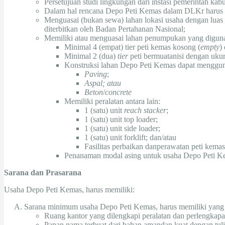
Persetujuan studi lingkungan dari instasi pemerintah kab
Dalam hal rencana Depo Peti Kemas dalam DLKr harus d
Menguasai (bukan sewa) lahan lokasi usaha dengan luas
diterbitkan oleh Badan Pertahanan Nasional;
Memiliki atau menguasai lahan penumpukan yang digun
Minimal 4 (empat) tier peti kemas kosong (
empty
)
Minimal 2 (dua)
tier
peti bermuatanisi dengan uku
Konstruksi lahan Depo Peti Kemas dapat menggu
Paving
;
Aspal; atau
Beton
/
concrete
Memiliki peralatan antara lain:
1 (satu) unit
reach stacker
;
1 (satu) unit top loader;
1 (satu) unit side loader;
1 (satu) unit forklift; dan/atau
Fasilitas perbaikan danperawatan peti kema
Penanaman modal asing untuk usaha Depo Peti Ke
Sarana dan Prasarana
Usaha Depo Peti Kemas, harus memiliki:
Sarana minimum usaha Depo Peti Kemas, harus memiliki yang har
Ruang kantor yang dilengkapi peralatan dan perlengkapa
Papan nama terbuat dari bahan amandan kuat dengan tulis