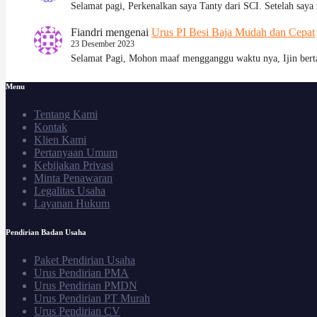
Selamat pagi, Perkenalkan saya Tanty dari SCI. Setelah say
Fiandri
mengenai
Urus PI Besi Baja Mudah dan Cepat
23 Desember 2023
Selamat Pagi, Mohon maaf mengganggu waktu nya, Ijin be
Menu
Tentang Kami
Kontak
Klien Kami
Pertanyaan Umum
Kebijakan Privasi
Minta Penawaran
Legalitas Usaha
Layanan Hukum
Pendirian Badan Usaha
Paket Pendirian Usaha
Urus Pendirian PMA
Urus Pendirian PMDN
Urus Pendirian PT Murah
Urus Pendirian CV