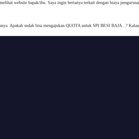
a melihat website bapak/ibu. Saya ingin bertanya terkait dengan biaya pengur
rtanya. Apakah sudah bisa mengajukan QUOTA untuk SPI BESI BAJA...? Kala