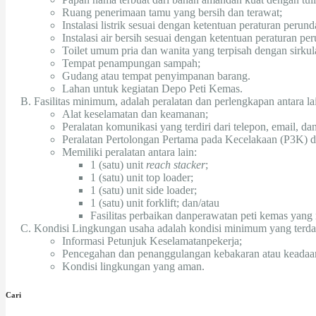
Ruang penerimaan tamu yang bersih dan terawat;
Instalasi listrik sesuai dengan ketentuan peraturan peru
Instalasi air bersih sesuai dengan ketentuan peraturan p
Toilet umum pria dan wanita yang terpisah dengan sirku
Tempat penampungan sampah;
Gudang atau tempat penyimpanan barang.
Lahan untuk kegiatan Depo Peti Kemas.
Fasilitas minimum, adalah peralatan dan perlengkapan antara lai
Alat keselamatan dan keamanan;
Peralatan komunikasi yang terdiri dari telepon, email, dan f
Peralatan Pertolongan Pertama pada Kecelakaan (P3K) 
Memiliki peralatan antara lain:
1 (satu) unit
reach stacker
;
1 (satu) unit top loader;
1 (satu) unit side loader;
1 (satu) unit forklift; dan/atau
Fasilitas perbaikan danperawatan peti kemas yang
Kondisi Lingkungan usaha adalah kondisi minimum yang terdapa
Informasi Petunjuk Keselamatanpekerja;
Pencegahan dan penanggulangan kebakaran atau keadaan
Kondisi lingkungan yang aman.
Cari