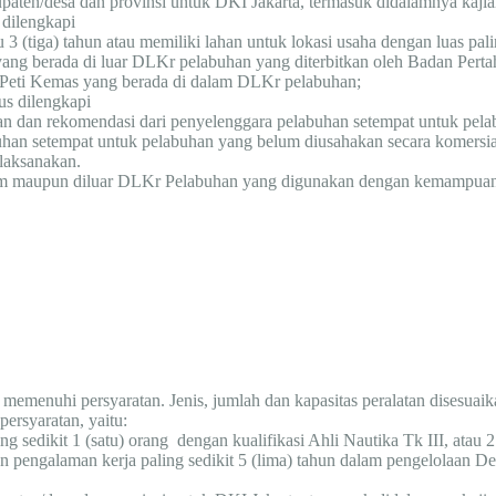
upaten/desa dan provinsi untuk DKI Jakarta, termasuk didalamnya kajian 
 dilengkapi
 3 (tiga) tahun atau memiliki lahan untuk lokasi usaha dengan luas pa
ang berada di luar DLKr pelabuhan yang diterbitkan oleh Badan Pert
 Peti Kemas yang berada di dalam DLKr pelabuhan;
s dilengkapi
an dan rekomendasi dari penyelenggara pelabuhan setempat untuk pelab
uhan setempat untuk pelabuhan yang belum diusahakan secara komersia
laksanakan.
am maupun diluar DLKr Pelabuhan yang digunakan dengan kemampuan k
g memenuhi persyaratan. Jenis, jumlah dan kapasitas peralatan disesua
rsyaratan, yaitu:
 sedikit 1 (satu) orang dengan kualifikasi Ahli Nautika Tk III, atau 2 (
gan pengalaman kerja paling sedikit 5 (lima) tahun dalam pengelolaan D