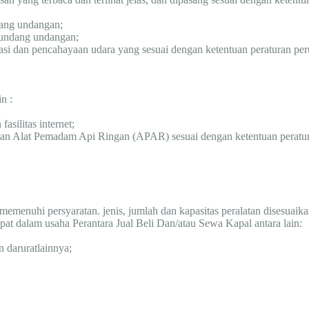
ndang undangan;
erundang undangan;
lasi dan pencahayaan udara yang sesuai dengan ketentuan peraturan p
n :
asilitas internet;
dan Alat Pemadam Api Ringan (APAR) sesuai dengan ketentuan perat
 memenuhi persyaratan. jenis, jumlah dan kapasitas peralatan disesuai
t dalam usaha Perantara Jual Beli Dan/atau Sewa Kapal antara lain:
 daruratlainnya;