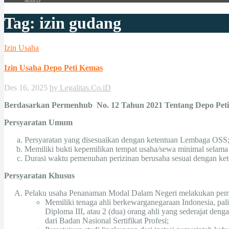
Tag:
izin gudang
Izin Usaha
Izin Usaha Depo Peti Kemas
Des 16, 2025
by Legalitas.Co.iD
Berdasarkan Permenhub No. 12 Tahun 2021 Tentang
Depo Pet
Persyaratan Umum
Persyaratan yang disesuaikan dengan ketentuan Lembaga OSS
Memiliki bukti kepemilikan tempat usaha/sewa minimal selama 2 
Durasi waktu pemenuhan perizinan berusaha sesuai dengan k
Persyaratan Khusus
Pelaku usaha Penanaman Modal Dalam Negeri melakukan pemen
Memiliki tenaga ahli berkewarganegaraan Indonesia, paling
Diploma III, atau 2 (dua) orang ahli yang sederajat den
dari Badan Nasional Sertifikat Profesi;