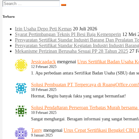
Terbaru
Izin Usaha Depo Peti Kemas
20 Juli 2026
Syarat Pertimbangan Teknis PI Besi Baja Kemenperin
12 Mei 
Persyaratan Sertifikat Standar Industri Barang Dan Peralatan Te
Persyaratan Sertifikat Standar Kegiatan Industri Industri Baran
Mekanisme Perizinan Berusaha Sesuai PP 28 Tahun 2025
27 F
Jessicaadack
mengenai
Urus Sertifikat Badan Usaha K
12 Februari 2025
1. Apa perbedaan antara Sertifikat Badan Usaha (SBU) dan s
Solusi Pembuatan PT Terpercaya di RuangOffice.com!
10 Februari 2025
Hormat, Begitu banyak fakta yang sangat bermanfaat!
Solusi Pendaftaran Perseroan Terbatas Murah bersama
10 Februari 2025
Sangat menghargai. Beragam informasi yang sangat bermanfa
Tanty
mengenai
Urus Cepat Sertifikasi Bengkel CBU 
9 Januari 2025