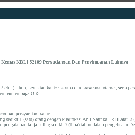
i Kemas KBLI 52109 Pergudangan Dan Penyimpanan Lainnya
;
(dua) tahun, peralatan kantor, sarana dan prasarana internet, serta per
etentuan lembaga OSS
uhan persyaratan, yaitu:
 sedikit 1 (satu) orang dengan kualifikasi Ahli Nautika Tk III,atau 2 (d
gan pengalaman kerja paling sedikit 5 (lima) tahun dalam pengelolaan D