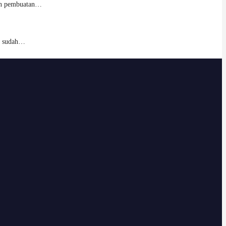
usan pembuatan…
u sudah…