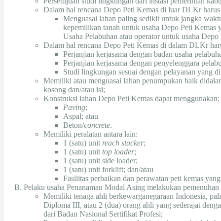
Persetujuan studi lingkungan dari instasi pemerintah kab
Dalam hal rencana Depo Peti Kemas di luar DLKr harus
Menguasai lahan paling sedikit untuk jangka waktu
kepemilikan tanah untuk usaha Depo Peti Kemas y
Usaha Pelabuhan atau operator untuk usaha Depo
Dalam hal rencana Depo Peti Kemas di dalam DLKr haru
Perjanjian kerjasama dengan badan usaha pelabuh
Perjanjian kerjasama dengan penyelenggara pelab
Studi lingkungan sesuai dengan pelayanan yang di
Memiliki atau menguasai lahan penumpukan baik didal
kosong dan/atau isi;
Konstruksi lahan Depo Peti Kemas dapat menggunakan:
Paving
;
Aspal; atau
Beton/
concrete
.
Memiliki peralatan antara lain:
1 (satu) unit
reach stacker
;
1 (satu) unit
top loader
;
1 (satu) unit side loader;
1 (satu) unit forklift; dan/atau
Fasilitas perbaikan dan perawatan peti kemas yan
Pelaku usaha Penanaman Modal Asing melakukan pemenuhan pe
Memiliki tenaga ahli berkewarganegaraan Indonesia, paling
Diploma III, atau 2 (dua) orang ahli yang sederajat den
dari Badan Nasional Sertifikat Profesi;