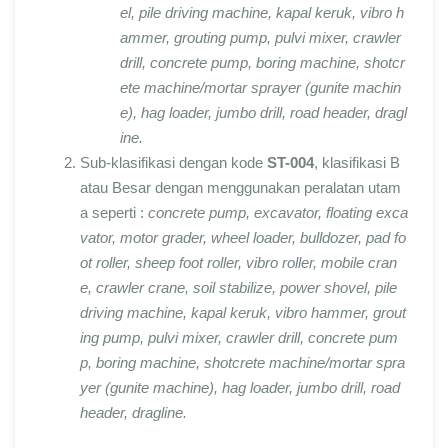
el, pile driving machine, kapal keruk, vibro h
ammer, grouting pump, pulvi mixer, crawler
drill, concrete pump, boring machine, shotcr
ete machine/mortar sprayer (gunite machin
e), hag loader, jumbo drill, road header, dragl
ine.
Sub-klasifikasi dengan kode
ST-004
, klasifikasi B
atau Besar dengan menggunakan peralatan utam
a seperti :
concrete pump, excavator, floating exca
vator, motor grader, wheel loader, bulldozer, pad fo
ot roller, sheep foot roller, vibro roller, mobile cran
e, crawler crane, soil stabilize, power shovel, pile
driving machine, kapal keruk, vibro hammer, grout
ing pump, pulvi mixer, crawler drill, concrete pum
p, boring machine, shotcrete machine/mortar spra
yer (gunite machine), hag loader, jumbo drill, road
header, dragline.