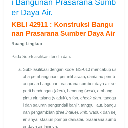
i Bangunan Prasarana Sumb
er Daya Air.
KBLI 42911 : Konstruksi Bangu
nan Prasarana Sumber Daya Air
Ruang Lingkup
Pada Sub-klasifikasi teridiri dari:
Subklasifikasi dengan kode BS-010 mencakup us
aha pembangunan, pemeliharaan, dan/atau pemb
angunan bangunan prasarana sumber daya air se
perti bendungan (
dam
), bendung (
weir
), embung,
pintu air, talang (viaduk), sifon,
check dam
, tanggu
l dan saluran pengendali banjir, tanggul laut, bangu
nan pengambilan (
free intake
),
krib
, waduk dan sej
enisnya, stasiun pompa dan/atau prasarana sumb
er daya air lainnya.