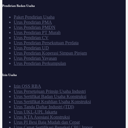
Pendirian Badan Usaha
Paket Pendirian Usaha
Urus Pendirian PMA
Urus Pendirian PMDN
Urus Pendirian PT Murah
Urus Pendirian CV
Urus Pendirian Persekutuan Perdata
Urus Pendirian UD
Urus Pendirian Koperasi Simpan Pinjam
Urus Pendirian Yayasan
Urus Pendirian Perkumpulan
Izin Usaha
Izin OSS RBA
Urus Persetujuan Prinsip Usaha Industri
Urus Sertifikat Badan Usaha Konstruksi
Urus Sertifikat Keahlian Usaha Konstruksi
Urus Tanda Daftar Industri (TDI)
Urus UKL-UPL Jakarta
Urus KTA Asosiasi Konstruksi
Urus PI Besi Baja Mudah dan Cepat
Urus Cepat Sertifikasi Bengkel CBU Impor