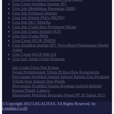
Urus Cepat Sertifikat Standar JPT
Urus Izin Mendirikan Bangunan (IMB)
Urus Izin Perluasan Industri
Urus Izin Prinsip PMA (BKPM)
Urus Izin SKT Minerba
Urus Izin Usaha Biro Perjalanan Wisata
Urus Izin Usaha Industri (IUI)
Urus Izin Usaha PMA
Urus Cepat SIUJK PMDN
Urus Sertifikat Standar JPT Terverfikasi Penamaman Modal
Asing
Urus Cepat SKUP MIGAS
Urus Izin Tanda Daftar Restoran
Izin Usaha Depo Peti Kemas
Syarat Pertimbangan Teknis PI Besi Baja Kemenperin
Persyaratan Sertifikat Standar Industri Barang Dan Peralatan
Teknik Atau Industri Dari Plastik
Persyaratan Sertifikat Standar Kegiatan Industri Industri
Barang Plastik Lainnya
Mekanisme Perizinan Berusaha Sesuai PP 28 Tahun 2025
© Copyright 2012 LEGALITAS. All Rights Reserved. by
Legalitas.Co.iD