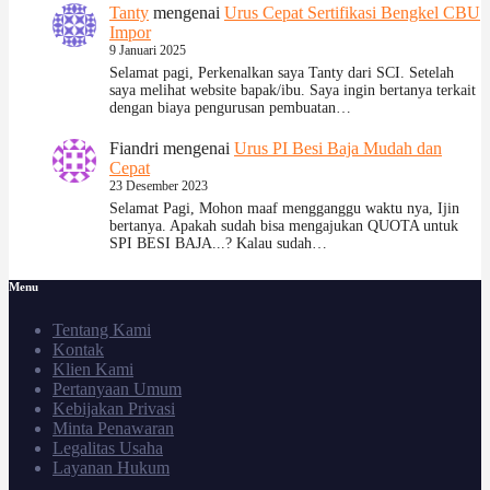
Tanty
mengenai
Urus Cepat Sertifikasi Bengkel CBU
Impor
9 Januari 2025
Selamat pagi, Perkenalkan saya Tanty dari SCI. Setelah
saya melihat website bapak/ibu. Saya ingin bertanya terkait
dengan biaya pengurusan pembuatan…
Fiandri
mengenai
Urus PI Besi Baja Mudah dan
Cepat
23 Desember 2023
Selamat Pagi, Mohon maaf mengganggu waktu nya, Ijin
bertanya. Apakah sudah bisa mengajukan QUOTA untuk
SPI BESI BAJA...? Kalau sudah…
Menu
Tentang Kami
Kontak
Klien Kami
Pertanyaan Umum
Kebijakan Privasi
Minta Penawaran
Legalitas Usaha
Layanan Hukum