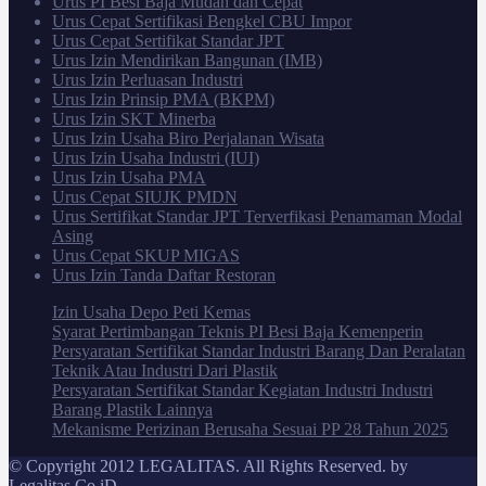
Urus PI Besi Baja Mudah dan Cepat
Urus Cepat Sertifikasi Bengkel CBU Impor
Urus Cepat Sertifikat Standar JPT
Urus Izin Mendirikan Bangunan (IMB)
Urus Izin Perluasan Industri
Urus Izin Prinsip PMA (BKPM)
Urus Izin SKT Minerba
Urus Izin Usaha Biro Perjalanan Wisata
Urus Izin Usaha Industri (IUI)
Urus Izin Usaha PMA
Urus Cepat SIUJK PMDN
Urus Sertifikat Standar JPT Terverfikasi Penamaman Modal
Asing
Urus Cepat SKUP MIGAS
Urus Izin Tanda Daftar Restoran
Izin Usaha Depo Peti Kemas
Syarat Pertimbangan Teknis PI Besi Baja Kemenperin
Persyaratan Sertifikat Standar Industri Barang Dan Peralatan
Teknik Atau Industri Dari Plastik
Persyaratan Sertifikat Standar Kegiatan Industri Industri
Barang Plastik Lainnya
Mekanisme Perizinan Berusaha Sesuai PP 28 Tahun 2025
© Copyright 2012 LEGALITAS. All Rights Reserved. by
Legalitas.Co.iD