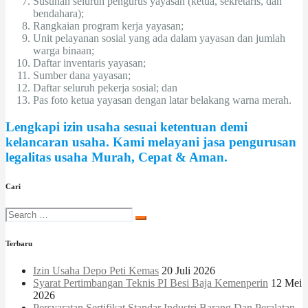
Susunan seluruh pengurus yayasan (ketua, sekretaris, dan
bendahara);
Rangkaian program kerja yayasan;
Unit pelayanan sosial yang ada dalam yayasan dan jumlah
warga binaan;
Daftar inventaris yayasan;
Sumber dana yayasan;
Daftar seluruh pekerja sosial; dan
Pas foto ketua yayasan dengan latar belakang warna merah.
Lengkapi izin usaha sesuai ketentuan demi
kelancaran usaha. Kami melayani jasa pengurusan
legalitas usaha Murah, Cepat & Aman.
Cari
Terbaru
Izin Usaha Depo Peti Kemas
20 Juli 2026
Syarat Pertimbangan Teknis PI Besi Baja Kemenperin
12 Mei
2026
Persyaratan Sertifikat Standar Industri Barang Dan Peralatan