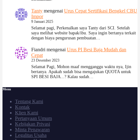
Tanty
mengenai
Urus Cepat Sertifikasi Bengkel CBU
Impor
9 Januari 2025
Selamat pagi, Perkenalkan saya Tanty dari SCI. Setelah
saya melihat website bapak/ibu. Saya ingin bertanya terkait
dengan biaya pengurusan pembuatan…
Fiandri
mengenai
Urus PI Besi Baja Mudah dan
Cepat
23 Desember 2023
Selamat Pagi, Mohon maaf mengganggu waktu nya, Ijin
bertanya. Apakah sudah bisa mengajukan QUOTA untuk
SPI BESI BAJA...? Kalau sudah…
Menu
Tentang Kami
Kontak
Klien Kami
Pertanyaan Umum
Kebijakan Privasi
Minta Penawaran
Legalitas Usaha