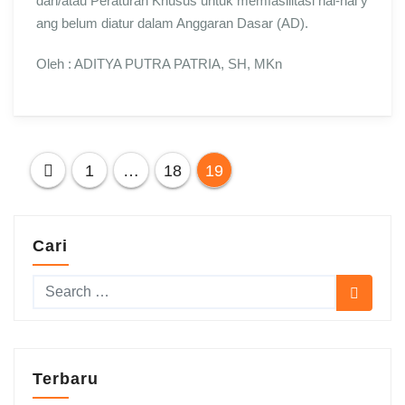
dan/atau Peraturan Khusus untuk memfasilitasi hal-hal y
ang belum diatur dalam Anggaran Dasar (AD).
Oleh : ADITYA PUTRA PATRIA, SH, MKn
Paginasi
1
…
18
19
pos
Cari
Terbaru