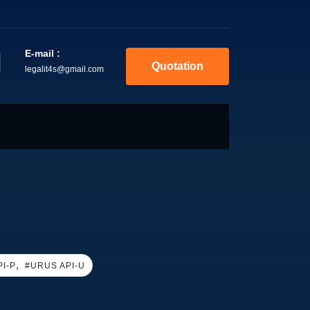
E-mail :
Quotation
legalit4s@gmail.com
,
I-P
#URUS API-U