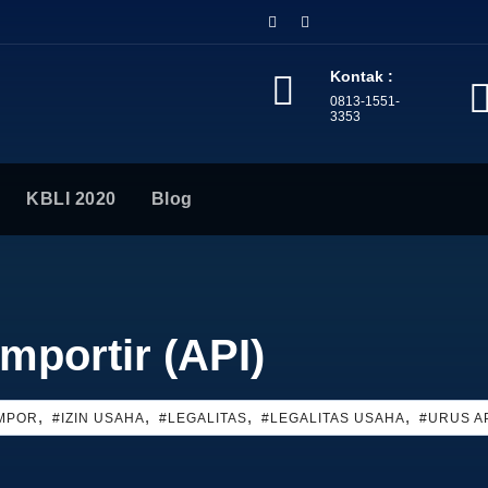
Kontak :
0813-1551-
3353
KBLI 2020
Blog
mportir (API)
,
,
,
,
IMPOR
#IZIN USAHA
#LEGALITAS
#LEGALITAS USAHA
#URUS AP