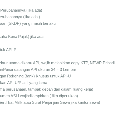
Perubahannya (jika ada)
ubahannya (jika ada )
haan (SKDP) yang masih berlaku
n
ha Kena Pajak) jika ada
ntuk API-P
rektur utama dikartu API, wajib melapirkan copy KTP, NPWP Pribadi
tur/Penandatangan API ukuran 34 = 3 Lembar
angan Rekening Bank) Khusus untuk API-U
kan API-U/P asli yang lama
ma perusahaan, tampak depan dan dalam ruang kerja)
en ASLI wajibdilampirkan (Jika diperlukan)
rtifikat Milik atau Surat Perjanjian Sewa jika kantor sewa)