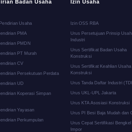
irian Badan Usaha
Izin Usaha
Pendirian Usaha
Izin OSS RBA
endirian PMA
Urus Persetujuan Prinsip Usah
Industri
Pendirian PMDN
Urus Sertifikat Badan Usaha
endirian PT Murah
Konstruksi
endirian CV
Urus Sertifikat Keahlian Usaha
Konstruksi
endirian Persekutuan Perdata
Urus Tanda Daftar Industri (TDI
endirian UD
Urus UKL-UPL Jakarta
endirian Koperasi Simpan
m
Urus KTA Asosiasi Konstruksi
endirian Yayasan
Urus PI Besi Baja Mudah dan 
endirian Perkumpulan
Urus Cepat Sertifikasi Bengke
Impor