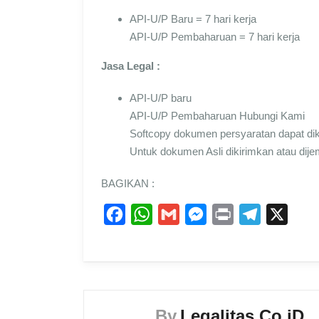
API-U/P Baru = 7 hari kerja
API-U/P Pembaharuan = 7 hari kerja
Jasa Legal :
API-U/P baru
API-U/P Pembaharuan Hubungi Kami
Softcopy dokumen persyaratan dapat dik
Untuk dokumen Asli dikirimkan atau dije
BAGIKAN :
F
W
G
M
P
T
X
a
h
m
e
r
e
c
a
a
s
i
l
e
t
i
s
n
e
b
s
l
e
t
g
By
Legalitas.Co.iD